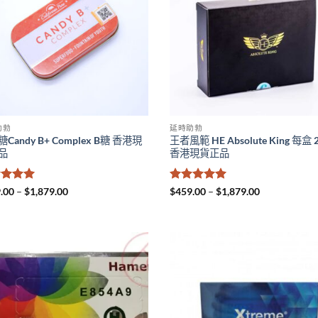
助勃
延時助勃
Candy B+ Complex B糖 香港現
王者風範 HE Absolute King 每盒 
品
香港現貨正品
分
5
滿
Price
評分
5
滿
Price
.00
–
$
1,879.00
$
459.00
–
$
1,879.00
range:
range:
5
分 5
$459.00
$459.00
through
through
$1,879.00
$1,879.00