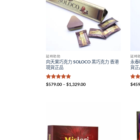
延時助勃
延時
向天果巧克力 SOLOCO 黑巧克力 香港
永春糖
現貨正品
貨正
評分
5
滿
Price
評
$
579.00
–
$
1,329.00
$
459
range:
分 5
分 
$579.00
through
$1,329.00