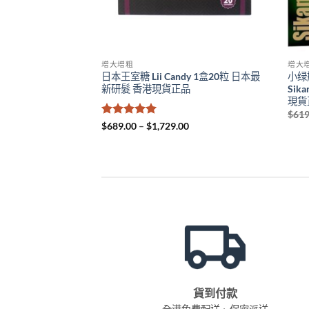
增大增粗
增大
日本王室糖 Lii Candy 1盒20粒 日本最
小绿
新研髮 香港現貨正品
Sik
現貨
$
619
評分
5
滿
Price
$
689.00
–
$
1,729.00
range:
分 5
$689.00
through
$1,729.00
貨到付款