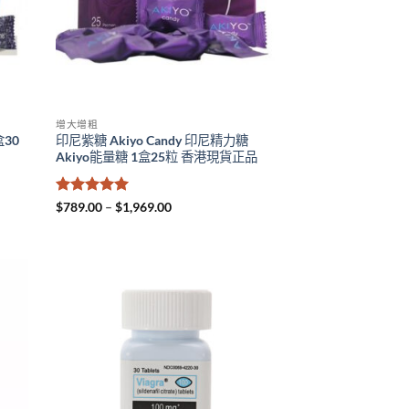
增大增粗
盒30
印尼紫糖 Akiyo Candy 印尼精力糖
Akiyo能量糖 1盒25粒 香港現貨正品
評分
5
滿
Price
$
789.00
–
$
1,969.00
range:
分 5
$789.00
through
$1,969.00