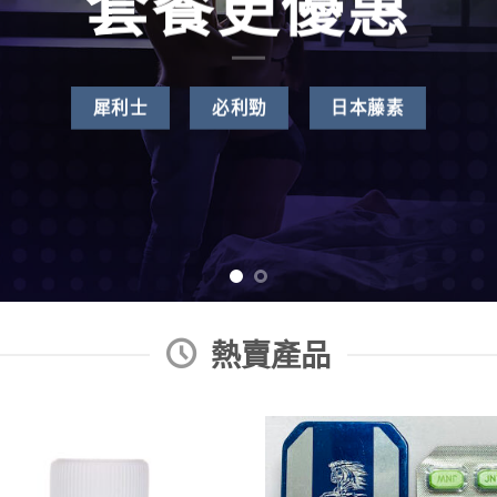
套餐更優惠
犀利士
必利勁
日本藤素
熱賣產品