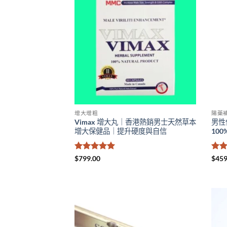
增大增粗
陽藥
Vimax 增大丸｜香港熱銷男士天然草本
男性
增大保健品｜提升硬度與自信
10
評分
5
滿
評
$
799.00
$
459
分 5
分 