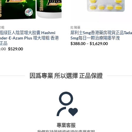
增粗
壯陽藥
瓶绿巨人陰莖增大胶囊 Hashmi
犀利士5mg香港藥房現貨正品Tadari
ander-E-Azam Plus 增大增粗 香港
5mg每日一颗治療陽痿早洩
正品
Price
$
388.00
–
$
1,629.00
range:
Original
Current
.00
$
529.00
$388.00
price
price
through
was:
is:
$1,629.00
$619.00.
$529.00.
因爲專業 所以選擇 正品保證
專業客服