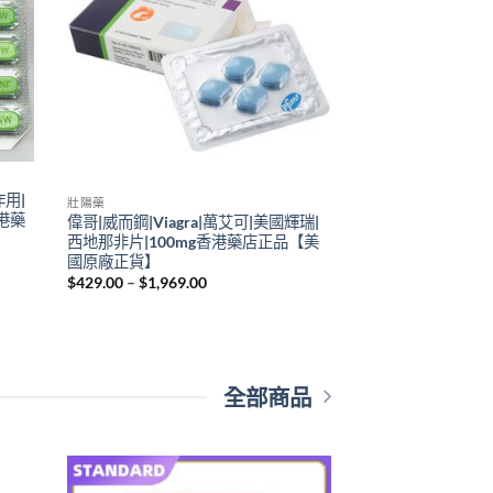
壯陽藥
 勃起持
必利勁(Priligy)治療男性早洩鹽酸達泊
西汀片【香港藥店正品】
Price
$
829.00
–
$
2,329.00
range:
$829.00
through
$2,329.00
全部商品