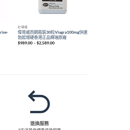
壯陽藥
se-
偉哥威而鋼瓶裝30粒Viagra100mg快速
勃起增硬香港正品輝瑞原廠
Price
$
989.00
–
$
2,589.00
range:
$989.00
through
$2,589.00
退換服務