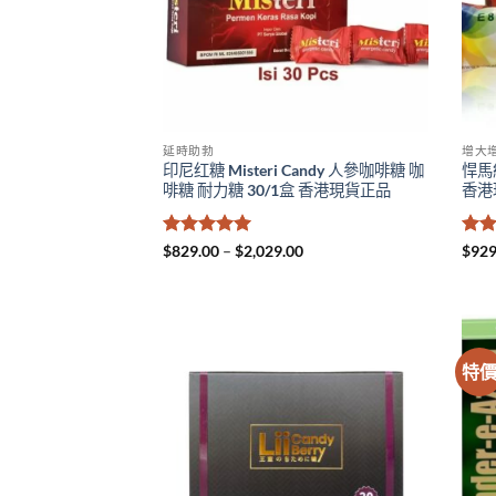
延時助勃
增大
印尼红糖 Misteri Candy 人參咖啡糖 咖
悍馬
啡糖 耐力糖 30/1盒 香港現貨正品
香港
評分
5
滿
Price
評
$
829.00
–
$
2,029.00
$
929
range:
分 5
分 
$829.00
through
$2,029.00
特