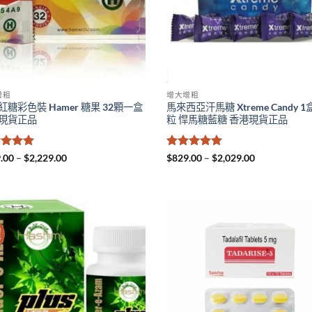
增粗
增大增粗
紅糖彩色裝 Hamer 糖果 32顆一盒
馬來西亞汗馬糖 Xtreme Candy 1
現貨正品
粒 悍馬糖藍糖 香港現貨正品
分
5
滿
Price
評分
5
滿
Price
.00
–
$
2,229.00
$
829.00
–
$
2,029.00
range:
range:
5
分 5
$929.00
$829.00
through
through
$2,229.00
$2,029.00
價