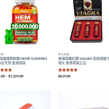
補腎
增大增粗
保健護腎軟糖 HEMP GUMMIES
美國保羅紅鑽 VIAGRA 助勃增硬 
0%全天然 香港現貨
增大 香港現貨正品
分
5
滿
Price
評分
5
滿
.00
–
$
1,329.00
$
619.00
range:
5
分 5
$459.00
through
$1,329.00