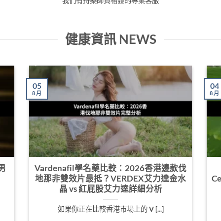
我們有持藥師資格證的專業客服
健康資訊 NEWS
05
04
8 月
8 月
男
Vardenafil學名藥比較：2026香港邊款伐
地那非雙效片最抵？VERDEX艾力達金水
C
晶 vs 紅屁股艾力達詳細分析
如果你正在比較香港市場上的 V [...]