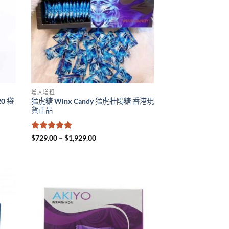
增大增粗
20 袋
猛虎糖 Winx Candy 猛虎壯陽糖 香港現
貨正品
評分
5
滿
Price
$
729.00
–
$
1,929.00
range:
分 5
$729.00
through
$1,929.00