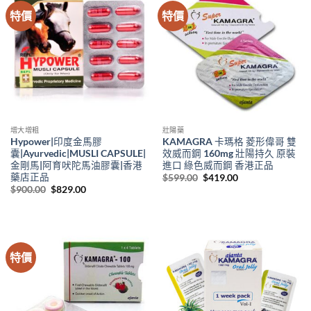
特價
特價
增大增粗
壯陽藥
Hypower|印度金馬膠
KAMAGRA 卡瑪格 菱形偉哥 雙
囊|Ayurvedic|MUSLI CAPSULE|
效威而鋼 160mg 壯陽持久 原裝
金剛馬|阿育吠陀馬油膠囊|香港
進口 綠色威而鋼 香港正品
藥店正品
Original
Current
$
599.00
$
419.00
price
price
Original
Current
$
900.00
$
829.00
was:
is:
price
price
$599.00.
$419.00.
was:
is:
$900.00.
$829.00.
特價