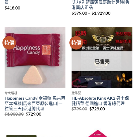
貨
艾力達|藍箭頭偉哥助勃延時|香
港藥店正品
$
418.00
Price
$
379.00
–
$
1,929.00
range:
$379.00
through
$1,929.00
特價
特價
已售完
增大增粗
壯陽藥
Happiness Candy|幸福糖|馬來西
HE-Absolute King AK2 男士保
亞幸福糖|馬來西亞原裝進口|一
健精華 德國進口 香港總代理
粒管三天|香港總代理
Original
Current
$
799.00
$
729.00
price
price
Original
Current
$
1,000.00
$
729.00
was:
is:
price
price
$799.00.
$729.00.
was:
is:
$1,000.00.
$729.00.