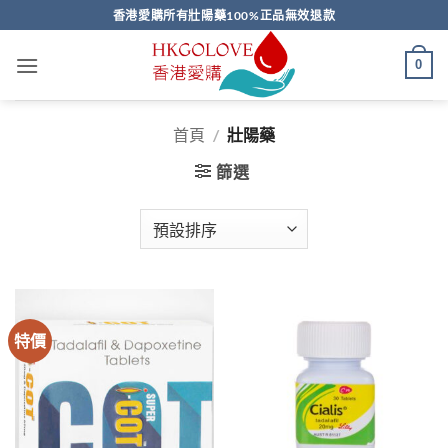
Skip
香港愛購所有壯陽藥100%正品無效退款
to
content
0
首頁
/
壯陽藥
篩選
特價