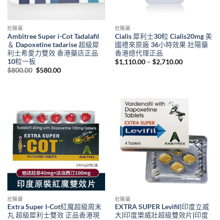
壯陽藥
壯陽藥
Ambitree Super i-Cot Tadalafil
Cialis 犀利士30粒 Cialis20mg 美
＆ Dapoxetine tadarise 超級犀
國禮來原廠 36小時效果 壯陽藥
利士希愛力雙效 香港藥店正品
香港總代理正品
10粒一板
Price
$
1,110.00
–
$
2,710.00
range:
Original
Current
$
800.00
$
580.00
$1,110.00
price
price
through
was:
is:
$2,710.00
$800.00.
$580.00.
壯陽藥
壯陽藥
Extra Super I-Cot紅魔超級周末
EXTRA SUPER Levifil|印度立威
丸 超級犀利士雙效 正品香港現
大|印度樂威壯超級雙效片|印度