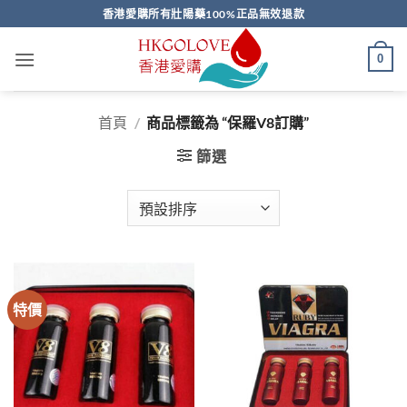
Skip
香港愛購所有壯陽藥100%正品無效退款
to
content
0
首頁
/
商品標籤為 “保羅V8訂購”
篩選
特價