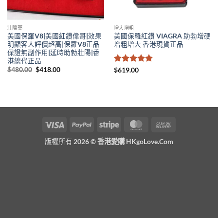
壯陽藥
增大增粗
美國保羅V8|美國紅鑽偉哥|效果
美國保羅紅鑽 VIAGRA 助勃增硬
明顯客人評價超高|保羅V8正品
增粗增大 香港現貨正品
保證無副作用|延時助勃壯陽|香
港總代正品
Original
Current
$
480.00
$
418.00
評分
5
滿
$
619.00
price
price
分 5
was:
is:
$480.00.
$418.00.
Visa
PayPal
Stripe
MasterCard
Cash
On
版權所有 2026 ©
香港愛購 HKgoLove.Com
Delivery