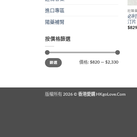
進口專區
壯陽
必利
汀片
陽藥補腎
$
829
按價格篩選
最
最
價格:
$820
—
$2,330
篩選
低
高
價
價
格
格
版權所有 2026 ©
香港愛購 HKgoLove.Com