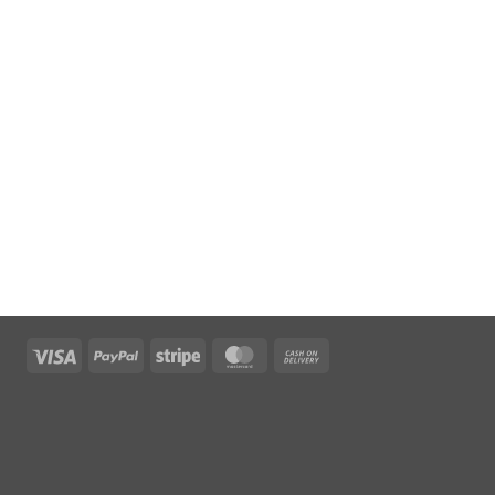
Visa
PayPal
Stripe
MasterCard
Cash
On
Delivery