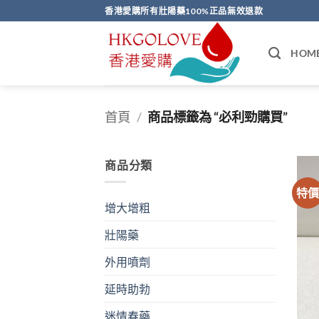
Skip
香港愛購所有壯陽藥100%正品無效退款
to
content
HOM
首頁
/
商品標籤為 “必利勁購買”
商品分類
特
增大增粗
壯陽藥
外用噴劑
延時助勃
迷情春藥