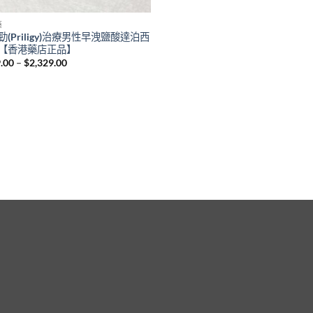
藥
勁(Priligy)治療男性早洩鹽酸達泊西
【香港藥店正品】
Price
.00
–
$
2,329.00
range:
$829.00
through
$2,329.00