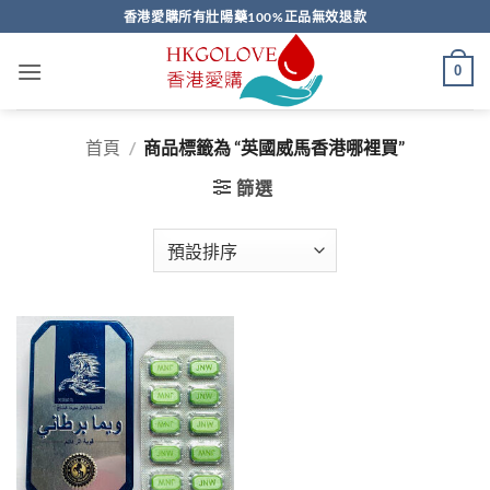
Skip
香港愛購所有壯陽藥100%正品無效退款
to
content
0
首頁
/
商品標籤為 “英國威馬香港哪裡買”
篩選