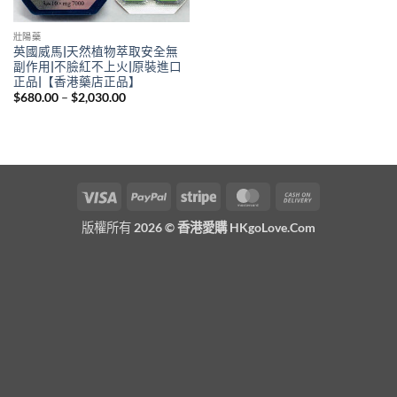
壯陽藥
英國威馬|天然植物萃取安全無
副作用|不臉紅不上火|原裝進口
正品|【香港藥店正品】
Price
$
680.00
–
$
2,030.00
range:
$680.00
through
$2,030.00
Visa
PayPal
Stripe
MasterCard
Cash
On
版權所有 2026 ©
香港愛購 HKgoLove.Com
Delivery