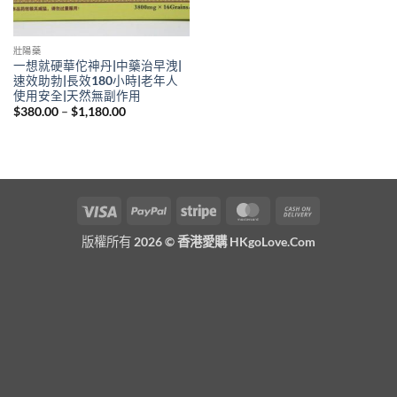
壯陽藥
一想就硬華佗神丹|中藥治早洩|
速效助勃|長效180小時|老年人
使用安全|天然無副作用
Price
$
380.00
–
$
1,180.00
range:
$380.00
through
$1,180.00
Visa
PayPal
Stripe
MasterCard
Cash
On
版權所有 2026 ©
香港愛購 HKgoLove.Com
Delivery