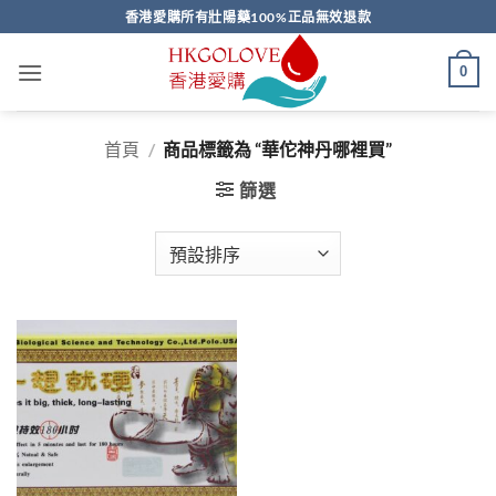
Skip
香港愛購所有壯陽藥100%正品無效退款
to
content
0
首頁
/
商品標籤為 “華佗神丹哪裡買”
篩選