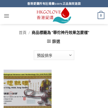
Skip
香港愛購所有壯陽藥100%正品無效退款
to
content
0
首頁
/
商品標籤為 “華佗神丹效果怎麼樣”
篩選