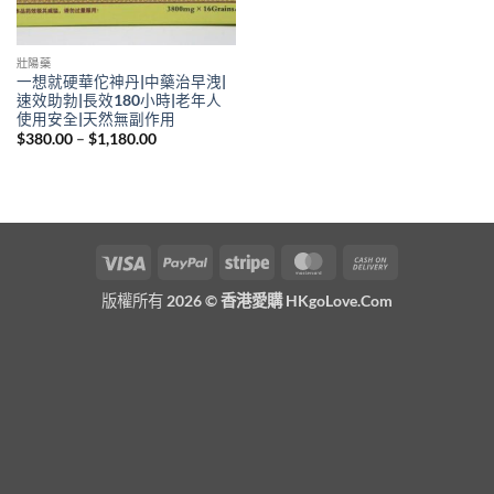
壯陽藥
一想就硬華佗神丹|中藥治早洩|
速效助勃|長效180小時|老年人
使用安全|天然無副作用
Price
$
380.00
–
$
1,180.00
range:
$380.00
through
$1,180.00
Visa
PayPal
Stripe
MasterCard
Cash
On
版權所有 2026 ©
香港愛購 HKgoLove.Com
Delivery