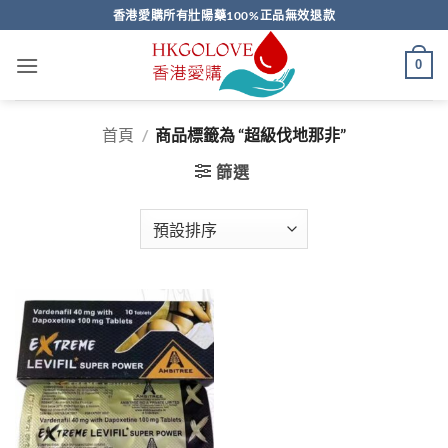
Skip
香港愛購所有壯陽藥100%正品無效退款
to
content
0
首頁
/
商品標籤為 “超級伐地那非”
篩選