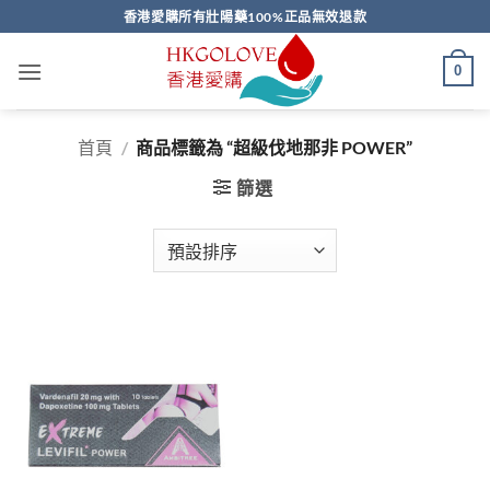
Skip
香港愛購所有壯陽藥100%正品無效退款
to
content
0
首頁
/
商品標籤為 “超級伐地那非 POWER”
篩選