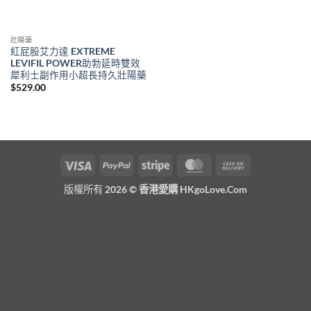
壯陽藥
紅屁股艾力達 EXTREME
LEVIFIL POWER助勃延時雙效
犀利士副作用小超長持久壯陽藥
$
529.00
Visa
PayPal
Stripe
MasterCard
Cash
On
版權所有 2026 ©
香港愛購 HKgoLove.Com
Delivery