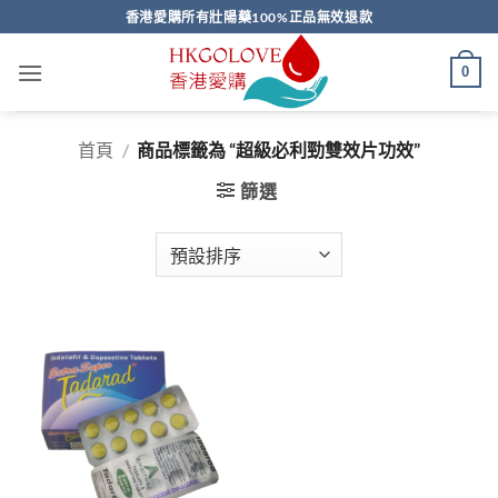
Skip
香港愛購所有壯陽藥100%正品無效退款
to
content
0
首頁
/
商品標籤為 “超級必利勁雙效片功效”
篩選