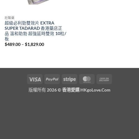
壯陽藥
超級必利勁雙效片 EXTRA
SUPER TADARAD 香港藥店正
品 溫和助勃 超強延時雙效 10粒/
板
Price
$
489.00
–
$
1,829.00
range:
$489.00
through
$1,829.00
Visa
PayPal
Stripe
MasterCard
Cash
On
版權所有 2026 ©
香港愛購 HKgoLove.Com
Delivery