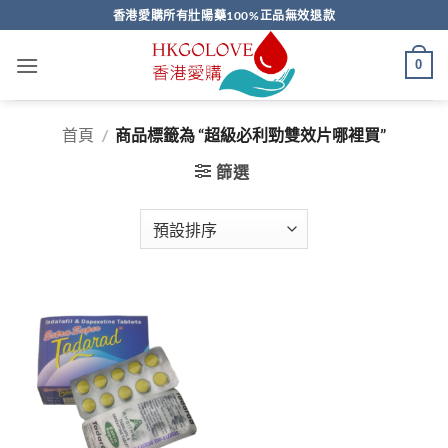
Skip
香港愛購所有壯陽藥100%正品無效退款
to
content
0
首頁
/
商品標籤為 “超級必利勁雙效片哪裡買”
篩選