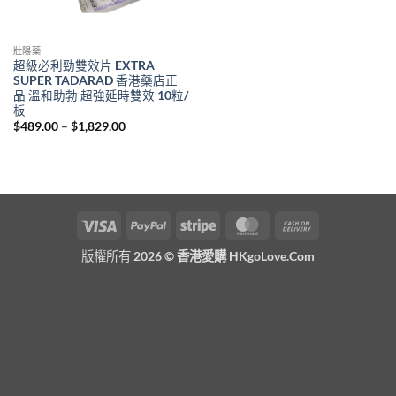
壯陽藥
超級必利勁雙效片 EXTRA
SUPER TADARAD 香港藥店正
品 溫和助勃 超強延時雙效 10粒/
板
Price
$
489.00
–
$
1,829.00
range:
$489.00
through
$1,829.00
Visa
PayPal
Stripe
MasterCard
Cash
On
版權所有 2026 ©
香港愛購 HKgoLove.Com
Delivery