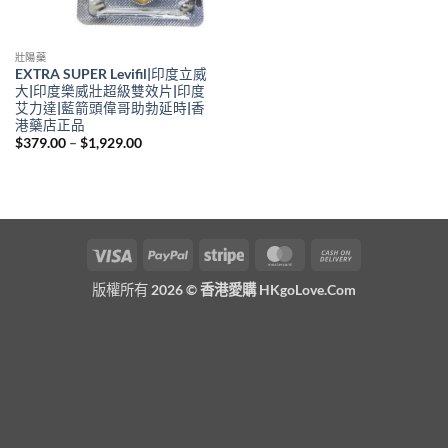
壯陽藥
EXTRA SUPER Levifil|印度立威
大|印度樂威壯超級雙效片|印度
艾力達|藍箭頭偉哥助勃延時|香
港藥店正品
Price
$
379.00
–
$
1,929.00
range:
$379.00
through
$1,929.00
Visa
PayPal
Stripe
MasterCard
Cash
On
版權所有 2026 ©
香港愛購 HKgoLove.Com
Delivery