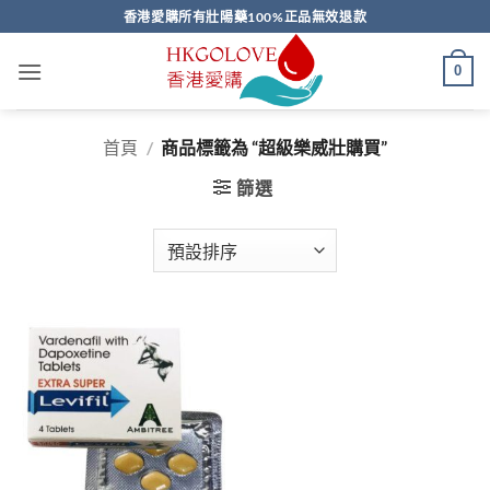
Skip
香港愛購所有壯陽藥100%正品無效退款
to
content
0
首頁
/
商品標籤為 “超級樂威壯購買”
篩選