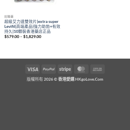
壯陽藥
超級艾力達雙效片|extra super
Levifil|高端產品|強力助勃+有效
持久|10顆裝香港藥店正品
Price
$
579.00
–
$
1,829.00
range:
$579.00
through
$1,829.00
Visa
PayPal
Stripe
MasterCard
Cash
On
版權所有 2026 ©
香港愛購 HKgoLove.Com
Delivery