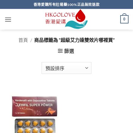
Skip
香港愛購所有壯陽藥100%正品無效退款
to
content
0
首頁
/
商品標籤為 “超級艾力達雙效片哪裡買”
篩選