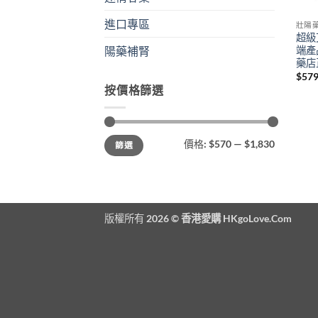
進口專區
壯陽
超級艾
端產
陽藥補腎
藥店
$
579
按價格篩選
最
最
價格:
$570
—
$1,830
篩選
低
高
價
價
格
格
版權所有 2026 ©
香港愛購 HKgoLove.Com