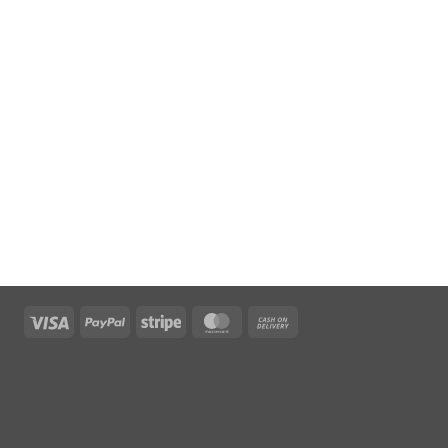
Visa
PayPal
Stripe
MasterCard
Cash
On
Delivery