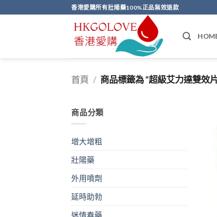
Skip
香港愛購所有壯陽藥100%正品無效退款
to
content
HOM
首頁
/
商品標籤為 “超級艾力達雙效片
商品分類
增大增粗
壯陽藥
外用噴劑
延時助勃
迷情春藥