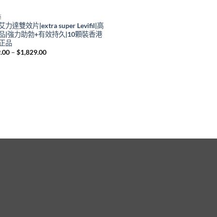
藥
力達雙效片|extra super Levifil|高
品|強力助勃+有效持久|10顆裝香港
正品
Price
.00
–
$
1,829.00
range:
$579.00
through
$1,829.00