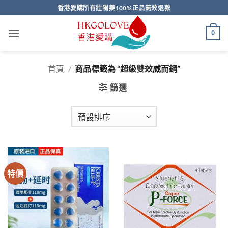
Skip
香港愛購所有壯陽藥100%正品無效退款
to
content
0
首頁
/
商品標籤為 “超級雙效威而鋼”
篩選
特價