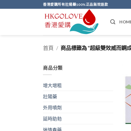
Skip
香港愛購所有壯陽藥100%正品無效退款
to
content
HOM
首頁
/
商品標籤為 “超級雙效威而鋼成
商品分類
增大增粗
壯陽藥
外用噴劑
延時助勃
迷情春藥