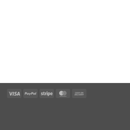
Visa
PayPal
Stripe
MasterCard
Cash
On
Delivery