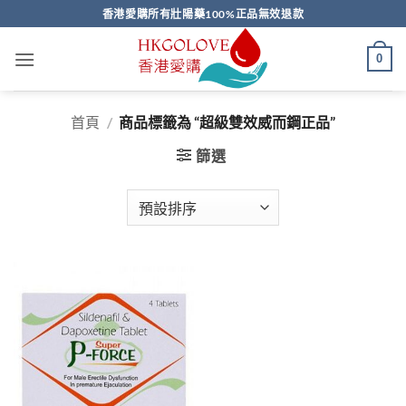
Skip
香港愛購所有壯陽藥100%正品無效退款
to
content
0
首頁
/
商品標籤為 “超級雙效威而鋼正品”
篩選