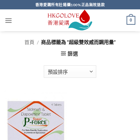
Skip
香港愛購所有壯陽藥100%正品無效退款
to
content
0
首頁
/
商品標籤為 “超級雙效威而鋼用量”
篩選