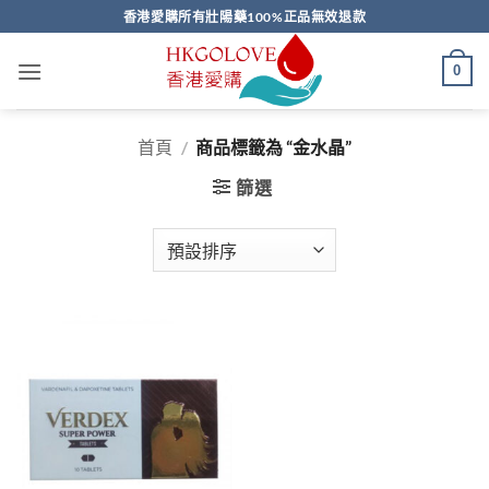
Skip
香港愛購所有壯陽藥100%正品無效退款
to
content
0
首頁
/
商品標籤為 “金水晶”
篩選