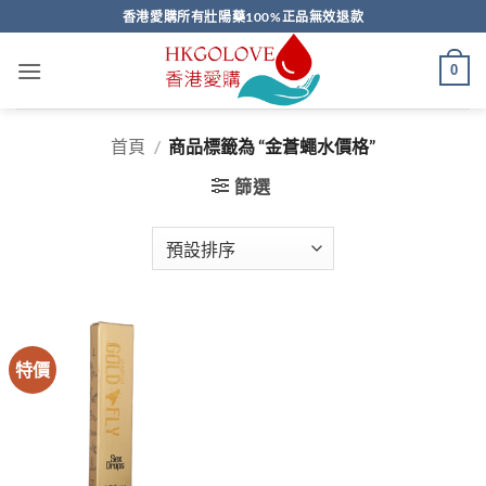
Skip
香港愛購所有壯陽藥100%正品無效退款
to
content
0
首頁
/
商品標籤為 “金蒼蠅水價格”
篩選
特價