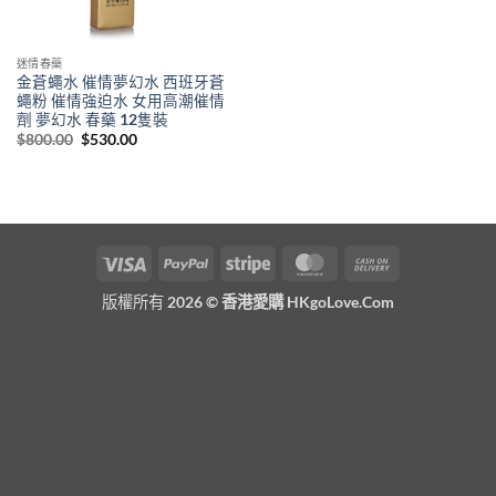
迷情春藥
金蒼蠅水 催情夢幻水 西班牙蒼
蠅粉 催情強迫水 女用高潮催情
劑 夢幻水 春藥 12隻裝
Original
Current
$
800.00
$
530.00
price
price
was:
is:
$800.00.
$530.00.
Visa
PayPal
Stripe
MasterCard
Cash
On
版權所有 2026 ©
香港愛購 HKgoLove.Com
Delivery