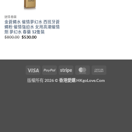
迷情春藥
金蒼蠅水 催情夢幻水 西班牙蒼
蠅粉 催情強迫水 女用高潮催情
劑 夢幻水 春藥 12隻裝
Original
Current
$
800.00
$
530.00
price
price
was:
is:
$800.00.
$530.00.
Visa
PayPal
Stripe
MasterCard
Cash
On
版權所有 2026 ©
香港愛購 HKgoLove.Com
Delivery