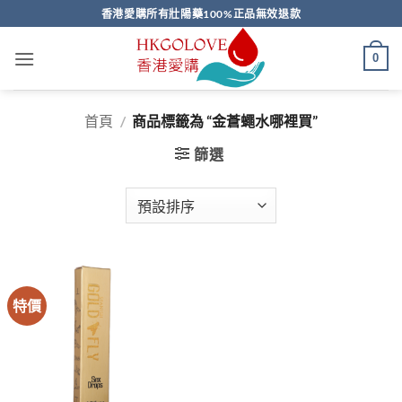
Skip
香港愛購所有壯陽藥100%正品無效退款
to
content
0
首頁
/
商品標籤為 “金蒼蠅水哪裡買”
篩選
特價