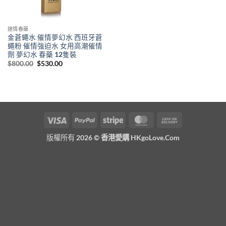
迷情春藥
金蒼蠅水 催情夢幻水 西班牙蒼
蠅粉 催情強迫水 女用高潮催情
劑 夢幻水 春藥 12隻裝
Original
Current
$
800.00
$
530.00
price
price
was:
is:
$800.00.
$530.00.
Visa
PayPal
Stripe
MasterCard
Cash
On
版權所有 2026 ©
香港愛購 HKgoLove.Com
Delivery