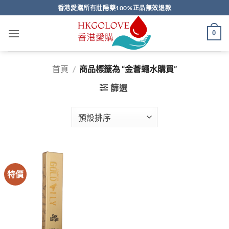
Skip
香港愛購所有壯陽藥100%正品無效退款
to
content
0
首頁
/
商品標籤為 “金蒼蠅水購買”
篩選
特價