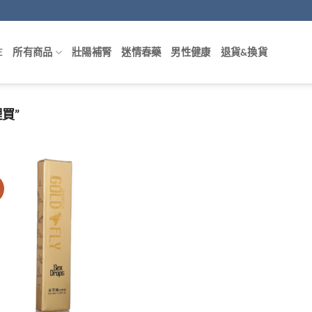
E
所有商品
壯陽補腎
迷情春藥
男性健康
退貨&換貨
買”
價