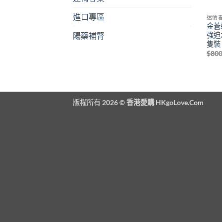
進口專區
迷情
金蒼
強迫
陽藥補腎
隻裝
$
800
版權所有 2026 ©
香港愛購 HKgoLove.Com