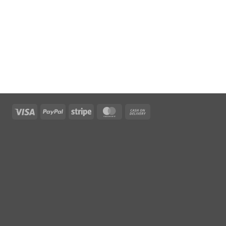
Visa
PayPal
Stripe
MasterCard
Cash
On
Delivery