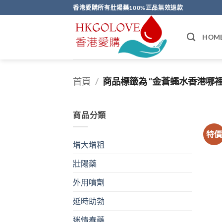
Skip
香港愛購所有壯陽藥100%正品無效退款
to
content
HOM
首頁
/
商品標籤為 “金蒼蠅水香港哪裡
商品分類
特
增大增粗
壯陽藥
外用噴劑
延時助勃
迷情春藥