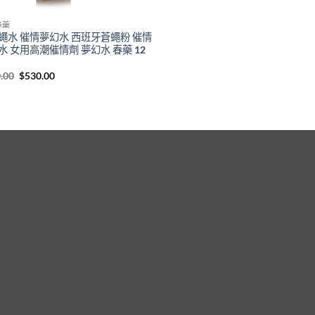
春藥
蠅水 催情夢幻水 西班牙蒼蠅粉 催情
水 女用高潮催情劑 夢幻水 春藥 12
Original
Current
.00
$
530.00
price
price
was:
is:
$800.00.
$530.00.