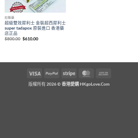
壯陽藥
超級雙效犀利士 金裝超西犀利士
super tadapox 原裝進口 香港藥
店正品
Original
Current
$
800.00
$
610.00
price
price
was:
is:
$800.00.
$610.00.
Visa
PayPal
Stripe
MasterCard
Cash
On
版權所有 2026 ©
香港愛購 HKgoLove.Com
Delivery