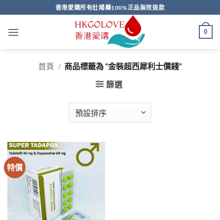
Skip
香港愛購所有壯陽藥100%正品無效退款
to
content
0
首頁
/
商品標籤為 “金裝超西犀利士價錢”
篩選
特價