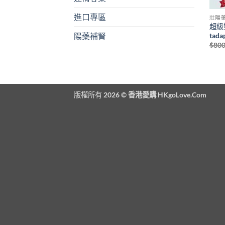
進口專區
壯陽
超級
tad
陽藥補腎
$
800
版權所有 2026 ©
香港愛購 HKgoLove.Com