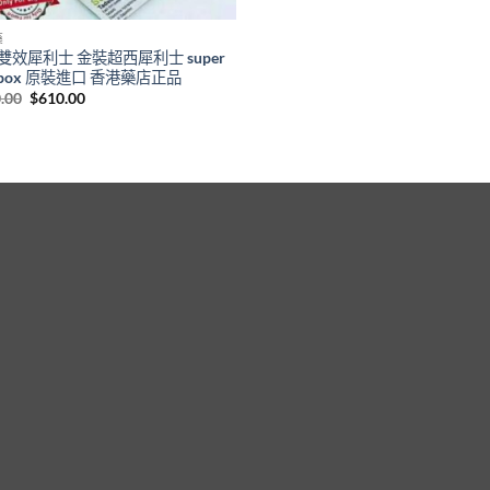
藥
雙效犀利士 金裝超西犀利士 super
apox 原裝進口 香港藥店正品
Original
Current
.00
$
610.00
price
price
was:
is:
$800.00.
$610.00.