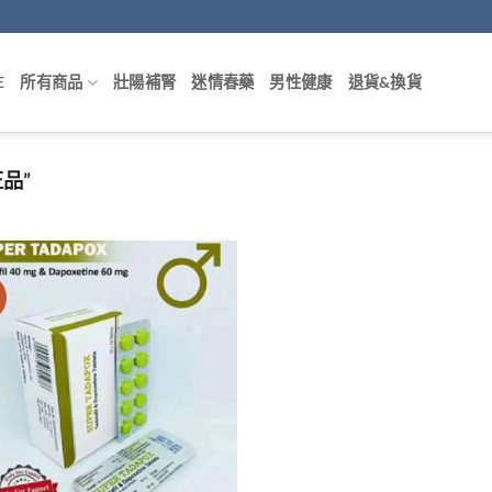
E
所有商品
壯陽補腎
迷情春藥
男性健康
退貨&換貨
品”
價