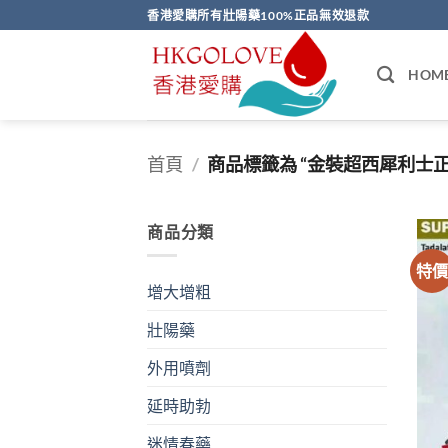
Skip
香港愛購所有壯陽藥100%正品無效退款
to
content
HOM
首頁
/
商品標籤為 “金裝超西犀利士正
商品分類
特
增大增粗
壯陽藥
外用噴劑
延時助勃
迷情春藥