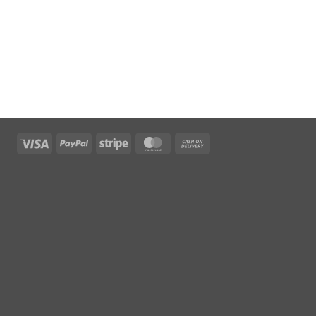
Visa
PayPal
Stripe
MasterCard
Cash
On
Delivery