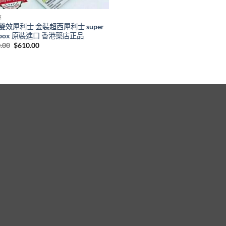
藥
雙效犀利士 金裝超西犀利士 super
apox 原裝進口 香港藥店正品
Original
Current
.00
$
610.00
price
price
was:
is:
$800.00.
$610.00.