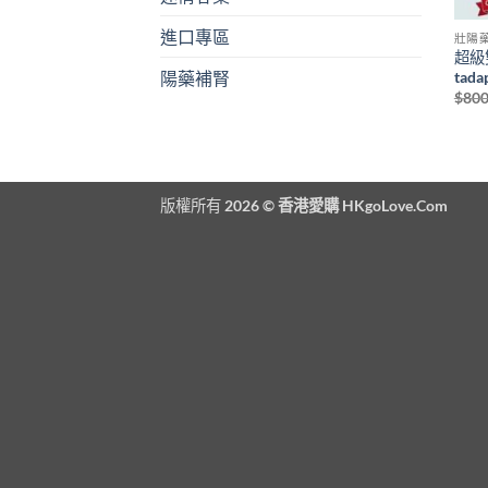
進口專區
壯陽
超級
tad
陽藥補腎
$
800
版權所有 2026 ©
香港愛購 HKgoLove.Com