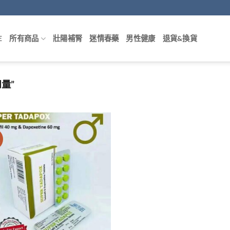
E
所有商品
壯陽補腎
迷情春藥
男性健康
退貨&換貨
量”
價