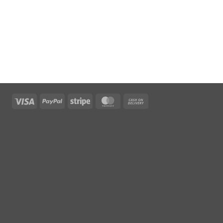
Visa
PayPal
Stripe
MasterCard
Cash
On
Delivery