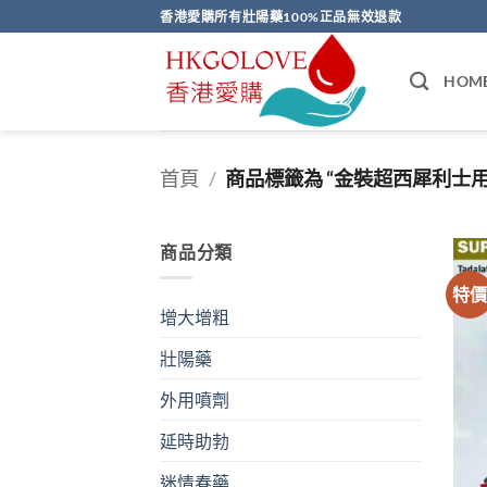
Skip
香港愛購所有壯陽藥100%正品無效退款
to
content
HOM
首頁
/
商品標籤為 “金裝超西犀利士用
商品分類
特
增大增粗
壯陽藥
外用噴劑
延時助勃
迷情春藥