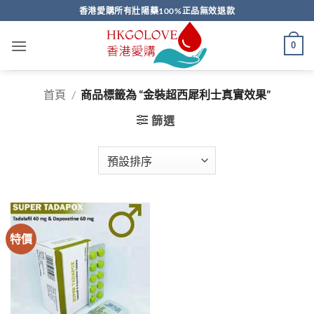
Skip
香港愛購所有壯陽藥100%正品無效退款
to
content
0
首頁
/
商品標籤為 “金裝超西犀利士真實效果”
篩選
特價