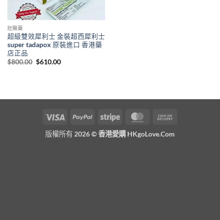
壯陽藥
超級雙效犀利士 金裝超西犀利士
super tadapox 原裝進口 香港藥
店正品
Original
Current
$
800.00
$
610.00
price
price
was:
is:
$800.00.
$610.00.
Visa
PayPal
Stripe
MasterCard
Cash
On
版權所有 2026 ©
香港愛購 HKgoLove.Com
Delivery