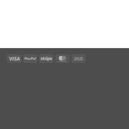
Visa
PayPal
Stripe
MasterCard
Cash
On
Delivery