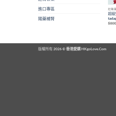
進口專區
壯陽
超級
tad
陽藥補腎
$
800
版權所有 2026 ©
香港愛購 HKgoLove.Com