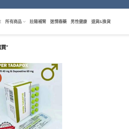
E
所有商品
壯陽補腎
迷情春藥
男性健康
退貨&換貨
買”
價