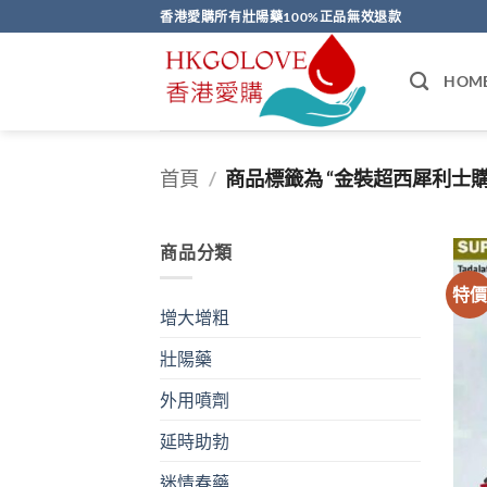
Skip
香港愛購所有壯陽藥100%正品無效退款
to
content
HOM
首頁
/
商品標籤為 “金裝超西犀利士購
商品分類
特
增大增粗
壯陽藥
外用噴劑
延時助勃
迷情春藥