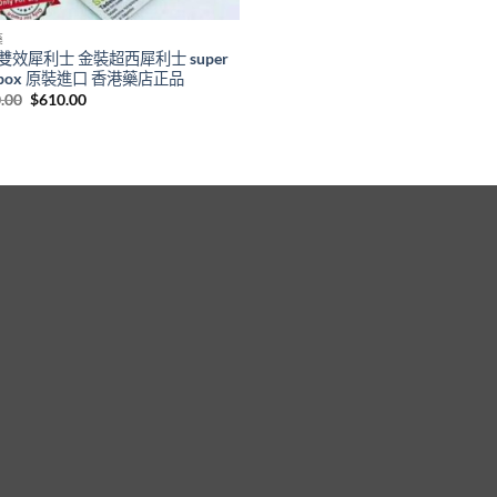
藥
雙效犀利士 金裝超西犀利士 super
apox 原裝進口 香港藥店正品
Original
Current
.00
$
610.00
price
price
was:
is:
$800.00.
$610.00.