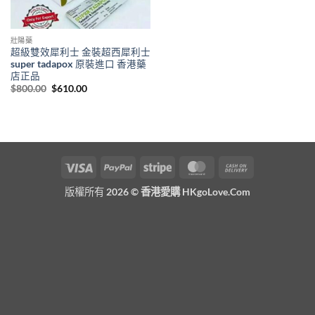
壯陽藥
超級雙效犀利士 金裝超西犀利士
super tadapox 原裝進口 香港藥
店正品
Original
Current
$
800.00
$
610.00
price
price
was:
is:
$800.00.
$610.00.
Visa
PayPal
Stripe
MasterCard
Cash
On
版權所有 2026 ©
香港愛購 HKgoLove.Com
Delivery