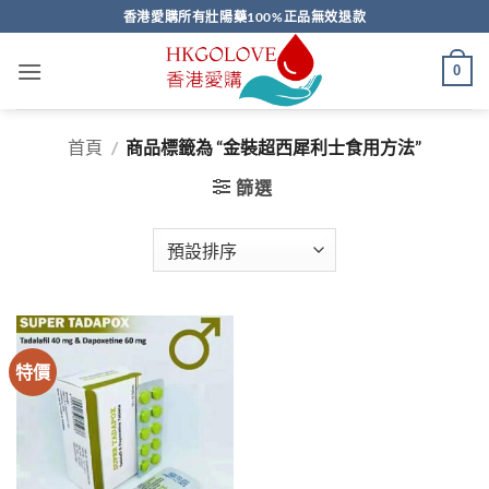
Skip
香港愛購所有壯陽藥100%正品無效退款
to
content
0
首頁
/
商品標籤為 “金裝超西犀利士食用方法”
篩選
特價