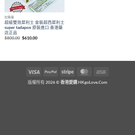
壯陽藥
超級雙效犀利士 金裝超西犀利士
super tadapox 原裝進口 香港藥
店正品
Original
Current
$
800.00
$
610.00
price
price
was:
is:
$800.00.
$610.00.
Visa
PayPal
Stripe
MasterCard
Cash
On
版權所有 2026 ©
香港愛購 HKgoLove.Com
Delivery