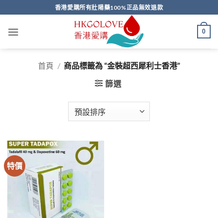
Skip
香港愛購所有壯陽藥100%正品無效退款
to
content
0
首頁
/
商品標籤為 “金裝超西犀利士香港”
篩選
特價