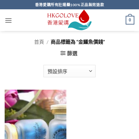
Skip
香港愛購所有壯陽藥100%正品無效退款
to
content
0
首頁
/
商品標籤為 “金鱷魚價錢”
篩選