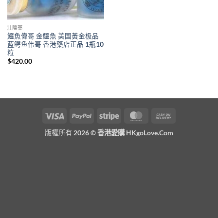
壯陽藥
鱷魚偉哥 金鱷魚 美国黃金极品
蓝鳄鱼伟哥 香港藥店正品 1瓶10
粒
$
420.00
Visa
PayPal
Stripe
MasterCard
Cash
On
版權所有 2026 ©
香港愛購 HKgoLove.Com
Delivery