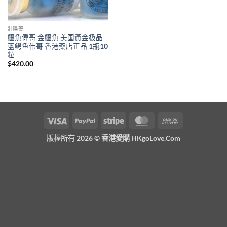
壯陽藥
鱷魚偉哥 金鱷魚 美国黃金极品
蓝鳄鱼伟哥 香港藥店正品 1瓶10
粒
$
420.00
Visa
PayPal
Stripe
MasterCard
Cash
On
版權所有 2026 ©
香港愛購 HKgoLove.Com
Delivery