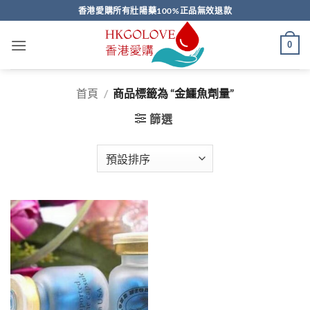
Skip
香港愛購所有壯陽藥100%正品無效退款
to
content
0
首頁
/
商品標籤為 “金鱷魚劑量”
篩選