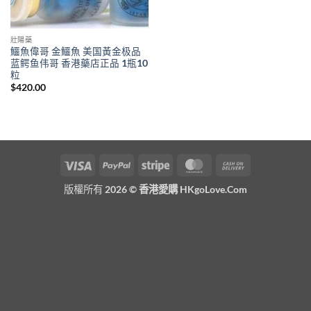
壯陽藥
鱷魚偉哥 金鱷魚 美国黃金极品
蓝鳄鱼伟哥 香港藥店正品 1瓶10
粒
$
420.00
Visa
PayPal
Stripe
MasterCard
Cash
On
版權所有 2026 ©
香港愛購 HKgoLove.Com
Delivery