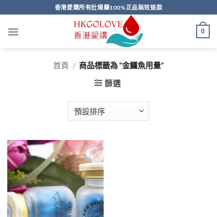
Skip
香港愛購所有壯陽藥100%正品無效退款
to
content
0
首頁
/
商品標籤為 “金鱷魚用量”
篩選