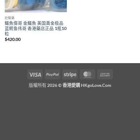
壯陽藥
鱷魚偉哥 金鱷魚 美国黃金极品
蓝鳄鱼伟哥 香港藥店正品 1瓶10
粒
$
420.00
Visa
PayPal
Stripe
MasterCard
Cash
On
版權所有 2026 ©
香港愛購 HKgoLove.Com
Delivery