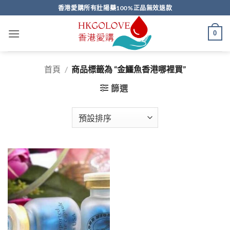
Skip
香港愛購所有壯陽藥100%正品無效退款
to
content
0
首頁
/
商品標籤為 “金鱷魚香港哪裡買”
篩選