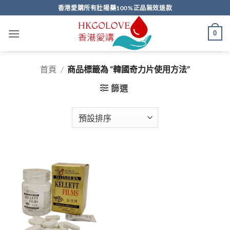
Skip
香港愛購所有壯陽藥100%正品無效退款
to
content
0
首頁
/
商品標籤為 “韓國奇力片使用方法”
篩選