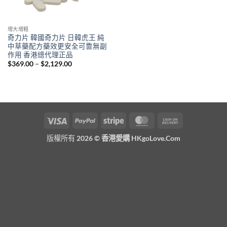
增大增粗
奇力片 韓國奇力片 日韓虎王 純
中草藥配方藥效更安全可靠無副
作用 香港總代理正品
Price
$
369.00
–
$
2,129.00
range:
$369.00
through
$2,129.00
Visa
PayPal
Stripe
MasterCard
Cash
On
版權所有 2026 ©
香港愛購 HKgoLove.Com
Delivery