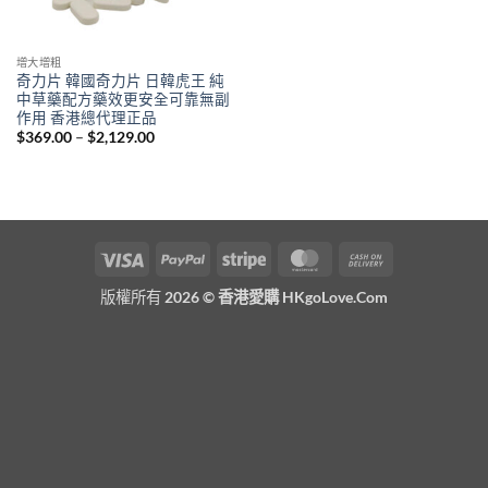
增大增粗
奇力片 韓國奇力片 日韓虎王 純
中草藥配方藥效更安全可靠無副
作用 香港總代理正品
Price
$
369.00
–
$
2,129.00
range:
$369.00
through
$2,129.00
Visa
PayPal
Stripe
MasterCard
Cash
On
版權所有 2026 ©
香港愛購 HKgoLove.Com
Delivery