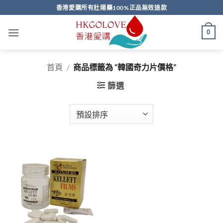
Skip
香港愛購所有壯陽藥100%正品無效退款
to
content
0
首頁
/
商品標籤為 “韓國奇力片價格”
篩選