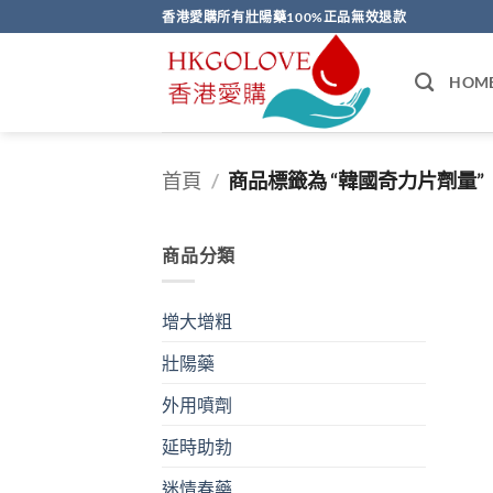
Skip
香港愛購所有壯陽藥100%正品無效退款
to
content
HOM
首頁
/
商品標籤為 “韓國奇力片劑量”
商品分類
增大增粗
壯陽藥
外用噴劑
延時助勃
迷情春藥