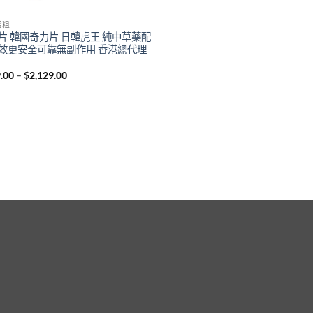
增粗
片 韓國奇力片 日韓虎王 純中草藥配
效更安全可靠無副作用 香港總代理
Price
.00
–
$
2,129.00
range:
$369.00
through
$2,129.00