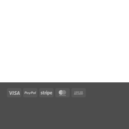
Visa
PayPal
Stripe
MasterCard
Cash
On
Delivery