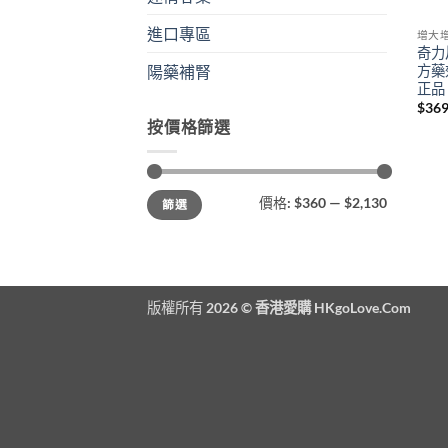
進口專區
增大
奇力
方藥
陽藥補腎
正品
$
369
按價格篩選
最
最
價格:
$360
—
$2,130
篩選
低
高
價
價
格
格
版權所有 2026 ©
香港愛購 HKgoLove.Com