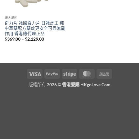
增大增粗
奇力片 韓國奇力片 日韓虎王 純
中草藥配方藥效更安全可靠無副
作用 香港總代理正品
Price
$
369.00
–
$
2,129.00
range:
$369.00
through
$2,129.00
Visa
PayPal
Stripe
MasterCard
Cash
On
版權所有 2026 ©
香港愛購 HKgoLove.Com
Delivery