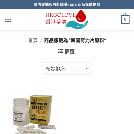
Skip
香港愛購所有壯陽藥100%正品無效退款
to
content
0
首頁
/
商品標籤為 “韓國奇力片原料”
篩選