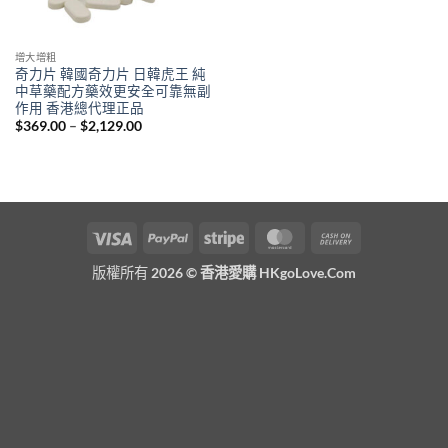
增大增粗
奇力片 韓國奇力片 日韓虎王 純
中草藥配方藥效更安全可靠無副
作用 香港總代理正品
Price
$
369.00
–
$
2,129.00
range:
$369.00
through
$2,129.00
Visa
PayPal
Stripe
MasterCard
Cash
On
版權所有 2026 ©
香港愛購 HKgoLove.Com
Delivery