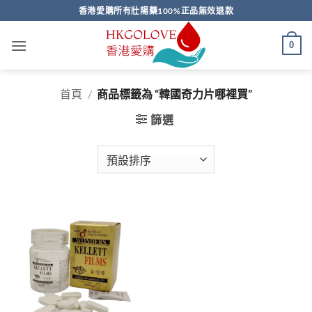
Skip
香港愛購所有壯陽藥100%正品無效退款
to
content
0
首頁
/
商品標籤為 “韓國奇力片哪裡買”
篩選