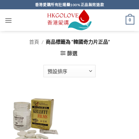
Skip
香港愛購所有壯陽藥100%正品無效退款
to
content
0
首頁
/
商品標籤為 “韓國奇力片正品”
篩選