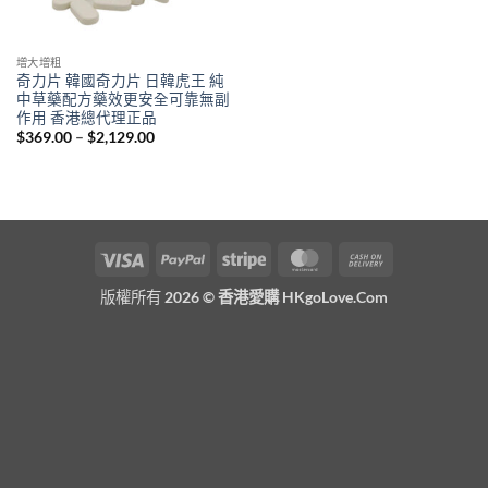
增大增粗
奇力片 韓國奇力片 日韓虎王 純
中草藥配方藥效更安全可靠無副
作用 香港總代理正品
Price
$
369.00
–
$
2,129.00
range:
$369.00
through
$2,129.00
Visa
PayPal
Stripe
MasterCard
Cash
On
版權所有 2026 ©
香港愛購 HKgoLove.Com
Delivery