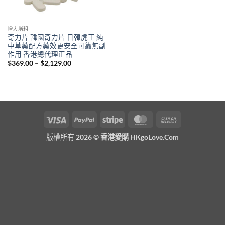
增大增粗
奇力片 韓國奇力片 日韓虎王 純
中草藥配方藥效更安全可靠無副
作用 香港總代理正品
Price
$
369.00
–
$
2,129.00
range:
$369.00
through
$2,129.00
Visa
PayPal
Stripe
MasterCard
Cash
On
版權所有 2026 ©
香港愛購 HKgoLove.Com
Delivery