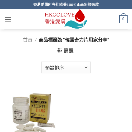
Skip
香港愛購所有壯陽藥100%正品無效退款
to
content
0
首頁
/
商品標籤為 “韓國奇力片用家分享”
篩選