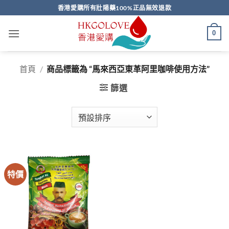
Skip
香港愛購所有壯陽藥100%正品無效退款
to
content
0
首頁
/
商品標籤為 “馬來西亞東革阿里咖啡使用方法”
篩選
特價