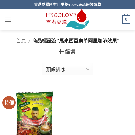
Skip
香港愛購所有壯陽藥100%正品無效退款
to
content
0
首頁
/
商品標籤為 “馬來西亞東革阿里咖啡效果”
篩選
特價