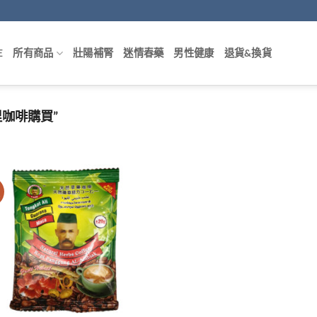
E
所有商品
壯陽補腎
迷情春藥
男性健康
退貨&換貨
里咖啡購買”
價