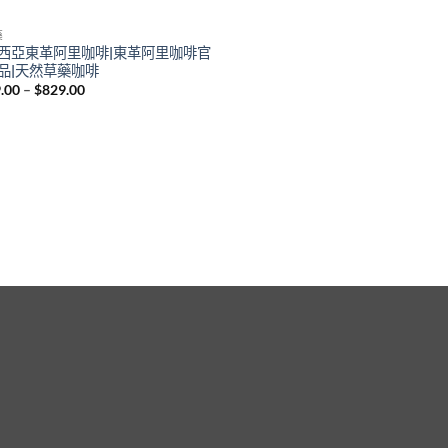
藥
西亞東革阿里咖啡|東革阿里咖啡官
品|天然草藥咖啡
Price
.00
–
$
829.00
range:
$479.00
through
$829.00