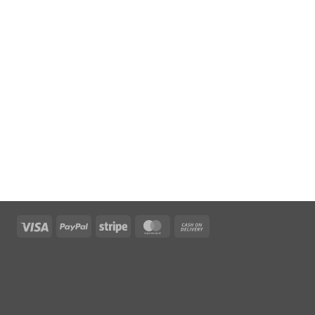
Visa
PayPal
Stripe
MasterCard
Cash
On
Delivery