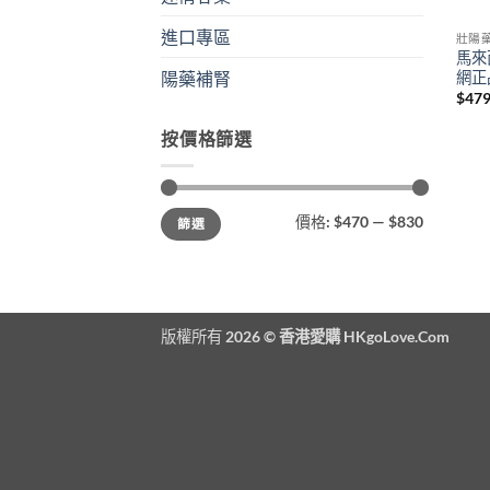
進口專區
壯陽
馬來
網正
陽藥補腎
$
479
按價格篩選
最
最
價格:
$470
—
$830
篩選
低
高
價
價
格
格
版權所有 2026 ©
香港愛購 HKgoLove.Com