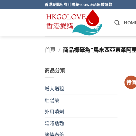
Skip
香港愛購所有壯陽藥100%正品無效退款
to
content
HOM
首頁
/
商品標籤為 “馬來西亞東革阿
商品分類
特
增大增粗
壯陽藥
外用噴劑
延時助勃
迷情春藥