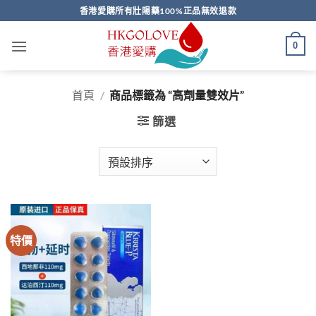
Skip
香港愛購所有壯陽藥100%正品無效退款
to
content
0
首頁
/
商品標籤為 “高劑量雙效片”
篩選
特價