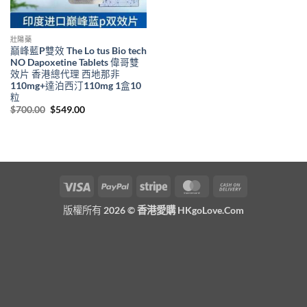
壯陽藥
巔峰藍P雙效 The Lo tus Bio tech
NO Dapoxetine Tablets 偉哥雙
效片 香港總代理 西地那非
110mg+達泊西汀110mg 1盒10
粒
Original
Current
$
700.00
$
549.00
price
price
was:
is:
$700.00.
$549.00.
Visa
PayPal
Stripe
MasterCard
Cash
On
版權所有 2026 ©
香港愛購 HKgoLove.Com
Delivery