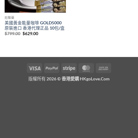
壯陽藥
美國黃金能量咖啡 GOLD5000
原裝進口 香港代理正品 10包/盒
Original
Current
$
799.00
$
629.00
price
price
was:
is:
$799.00.
$629.00.
Visa
PayPal
Stripe
MasterCard
Cash
On
版權所有 2026 ©
香港愛購 HKgoLove.Com
Delivery