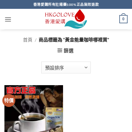
Skip
香港愛購所有壯陽藥100%正品無效退款
to
content
0
首頁
/
商品標籤為 “黃金能量咖啡哪裡買”
篩選
特價