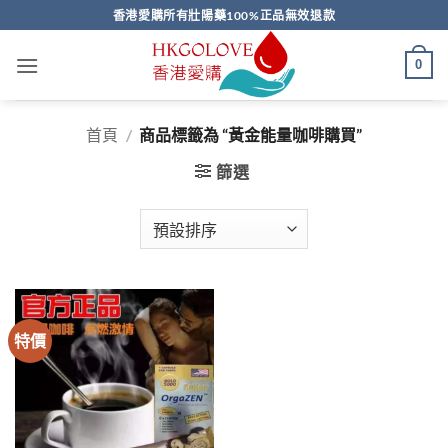
Skip
香港愛購所有壯陽藥100%正品無效退款
to
content
0
首頁
/
商品標籤為 “黃金能量咖啡購買”
篩選
特價