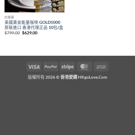
壯陽藥
美國黃金能量咖啡 GOLD5000
原裝進口 香港代理正品 10包/盒
Original
Current
$
799.00
$
629.00
price
price
was:
is:
$799.00.
$629.00.
Visa
PayPal
Stripe
MasterCard
Cash
On
版權所有 2026 ©
香港愛購 HKgoLove.Com
Delivery