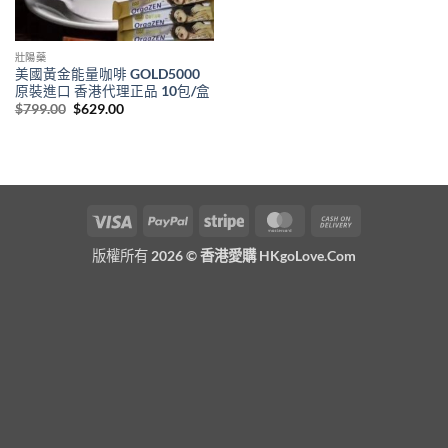
壯陽藥
美國黃金能量咖啡 GOLD5000
原裝進口 香港代理正品 10包/盒
Original
Current
$
799.00
$
629.00
price
price
was:
is:
$799.00.
$629.00.
Visa
PayPal
Stripe
MasterCard
Cash
On
版權所有 2026 ©
香港愛購 HKgoLove.Com
Delivery