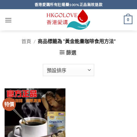
Skip
香港愛購所有壯陽藥100%正品無效退款
to
content
0
首頁
/
商品標籤為 “黃金能量咖啡食用方法”
篩選
特價