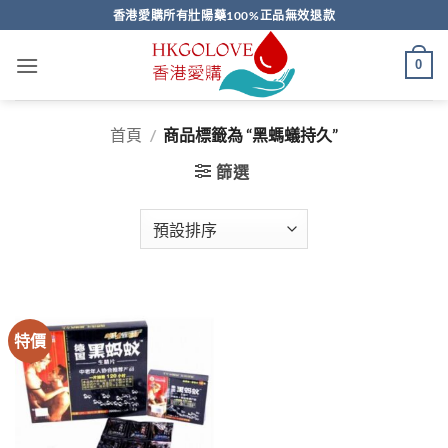
Skip
香港愛購所有壯陽藥100%正品無效退款
to
content
0
首頁
/
商品標籤為 “黑螞蟻持久”
篩選
特價