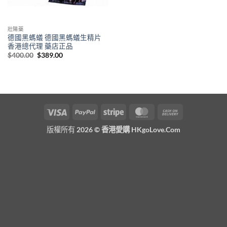
壯陽藥
德國黑螞蟻 德國黑螞蟻生精片
香港總代理 藥店正品
Original
Current
$
400.00
$
389.00
price
price
was:
is:
$400.00.
$389.00.
Visa
PayPal
Stripe
MasterCard
Cash
On
版權所有 2026 ©
香港愛購 HKgoLove.Com
Delivery