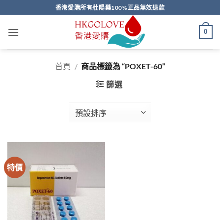
Skip
香港愛購所有壯陽藥100%正品無效退款
to
content
0
首頁
/
商品標籤為 “POXET-60”
篩選
特價